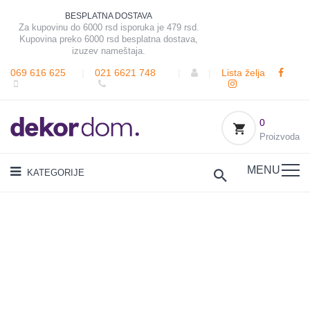
BESPLATNA DOSTAVA
Za kupovinu do 6000 rsd isporuka je 479 rsd.
Kupovina preko 6000 rsd besplatna dostava,
izuzev nameštaja.
069 616 625
|
021 6621 748
|
|
Lista želja
0
Proizvoda
MENU
KATEGORIJE