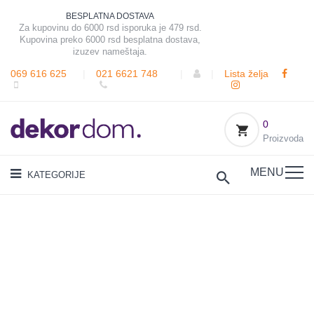
BESPLATNA DOSTAVA
Za kupovinu do 6000 rsd isporuka je 479 rsd.
Kupovina preko 6000 rsd besplatna dostava,
izuzev nameštaja.
069 616 625
|
021 6621 748
|
|
Lista želja
0
Proizvoda
MENU
KATEGORIJE