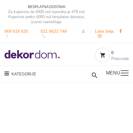
BESPLATNA DOSTAVA
Za kupovinu do 6000 rsd isporuka je 479 rsd.
Kupovina preko 6000 rsd besplatna dostava,
izuzev nameštaja.
069 616 625
|
021 6621 748
|
|
Lista želja
0
Proizvoda
MENU
KATEGORIJE