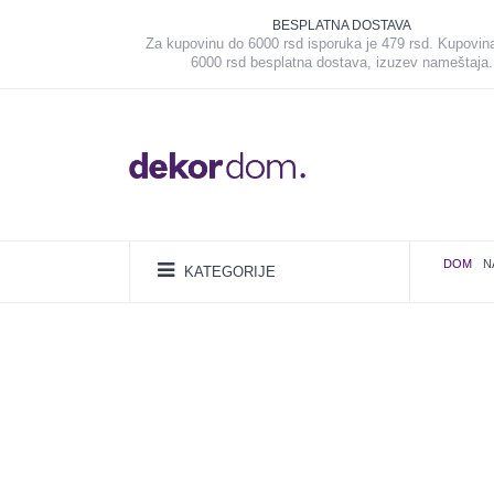
BESPLATNA DOSTAVA
Za kupovinu do 6000 rsd isporuka je 479 rsd. Kupovin
6000 rsd besplatna dostava, izuzev nameštaja.
DOM
N
KATEGORIJE