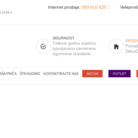
Internet prodaja:
069 616 625
|
Veleprod
a preko
SIGURNOST
PRODA
Trideset godina uspešno
Pronađi
ispunjavamo savremene
DekorD
sigurnosne standarde.
AŠA PRIČA
ŠTA NUDIMO
KONTAKTIRAJTE NAS
AKCIJA
OUTLET