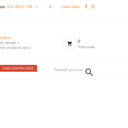
aja:
021 6621 748
|
|
Lista želja
VNICE
0
te detalje o
Proizvoda
om prodavnicama.
UVEK EKSTRA CENA