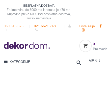
BESPLATNA DOSTAVA
Za kupovinu do 6000 rsd isporuka je 479 rsd.
Kupovina preko 6000 rsd besplatna dostava,
izuzev nameštaja.
069 616 625
|
021 6621 748
|
|
Lista želja
0
Proizvoda
MENU
KATEGORIJE