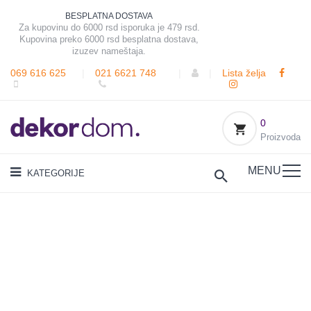
BESPLATNA DOSTAVA
Za kupovinu do 6000 rsd isporuka je 479 rsd.
Kupovina preko 6000 rsd besplatna dostava,
izuzev nameštaja.
069 616 625
|
021 6621 748
|
|
Lista želja
0
Proizvoda
MENU
KATEGORIJE