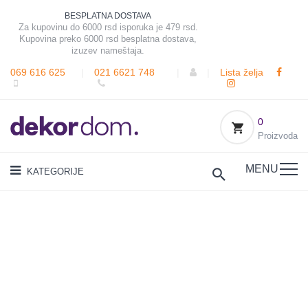
BESPLATNA DOSTAVA
Za kupovinu do 6000 rsd isporuka je 479 rsd.
Kupovina preko 6000 rsd besplatna dostava,
izuzev nameštaja.
069 616 625
|
021 6621 748
|
|
Lista želja
0
Proizvoda
MENU
KATEGORIJE