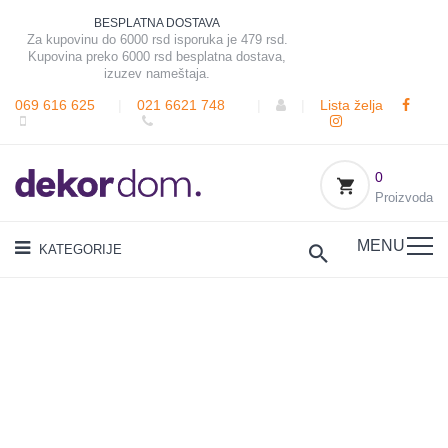
BESPLATNA DOSTAVA
Za kupovinu do 6000 rsd isporuka je 479 rsd.
Kupovina preko 6000 rsd besplatna dostava,
izuzev nameštaja.
069 616 625
|
021 6621 748
|
|
Lista želja
0
Proizvoda
MENU
KATEGORIJE