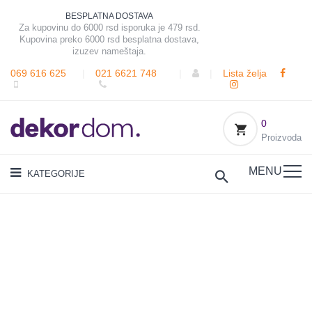
BESPLATNA DOSTAVA
Za kupovinu do 6000 rsd isporuka je 479 rsd.
Kupovina preko 6000 rsd besplatna dostava,
izuzev nameštaja.
069 616 625
|
021 6621 748
|
|
Lista želja
0
Proizvoda
MENU
KATEGORIJE