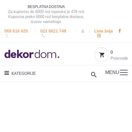
BESPLATNA DOSTAVA
Za kupovinu do 6000 rsd isporuka je 479 rsd.
Kupovina preko 6000 rsd besplatna dostava,
izuzev nameštaja.
069 616 625
|
021 6621 748
|
|
Lista želja
0
Proizvoda
MENU
KATEGORIJE