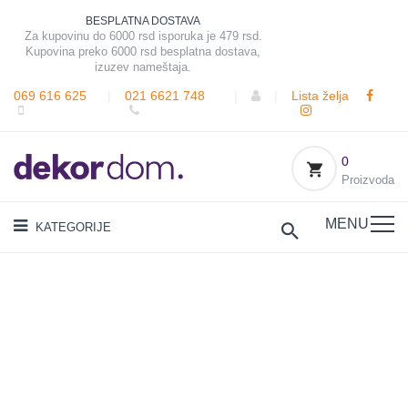
BESPLATNA DOSTAVA
Za kupovinu do 6000 rsd isporuka je 479 rsd.
Kupovina preko 6000 rsd besplatna dostava,
izuzev nameštaja.
069 616 625
|
021 6621 748
|
|
Lista želja
0
Proizvoda
MENU
KATEGORIJE