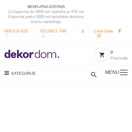
BESPLATNA DOSTAVA
Za kupovinu do 6000 rsd isporuka je 479 rsd.
Kupovina preko 6000 rsd besplatna dostava,
izuzev nameštaja.
069 616 625
|
021 6621 748
|
|
Lista želja
0
Proizvoda
MENU
KATEGORIJE