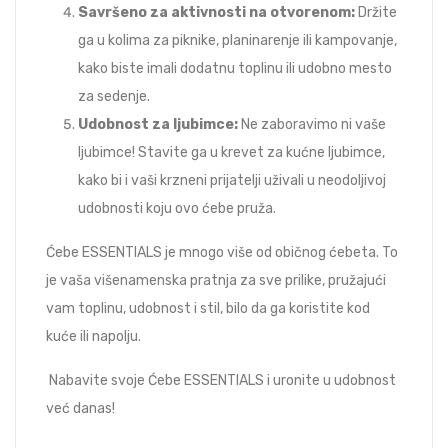
Savršeno za aktivnosti na otvorenom:
Držite
ga u kolima za piknike, planinarenje ili kampovanje,
kako biste imali dodatnu toplinu ili udobno mesto
za sedenje.
Udobnost za ljubimce:
Ne zaboravimo ni vaše
ljubimce! Stavite ga u krevet za kućne ljubimce,
kako bi i vaši krzneni prijatelji uživali u neodoljivoj
udobnosti koju ovo ćebe pruža.
Ćebe ESSENTIALS je mnogo više od običnog ćebeta. To
je vaša višenamenska pratnja za sve prilike, pružajući
vam toplinu, udobnost i stil, bilo da ga koristite kod
kuće ili napolju.
Nabavite svoje Ćebe ESSENTIALS i uronite u udobnost
već danas!