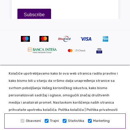
Kolačiće upotrebljavamo kako bi ova web stranica radila pravilno i
Copyright 2020 DekorDom Group DOO. All Rights Reserved. Web
kako bismo bili u stanju da vršimo dalja unapređenja stranice sa
development: CMS by Global Webmasters -
svrhom poboljšanja Vašeg korisničkog iskustva, kako bismo
Izrada internet prodavnice
i
SEO
by
www.wbsdigital.com
personalizovali sadržaj i oglase, omogućili značaj društvenih
medija i analizirali promet. Nastavkom korišćenja naših stranica
Sve podatke koje unosite na našoj online prodavnici koristimo
prihvatate upotrebu kolačića.
Politka kolačića
|
Politika privatnosti
isključivo u našoj kompaniji tako da možete biti bezbedni da Vaše
Obavezni
Trajni
Statistika
Marketing
podatke nećemo davati trećim licima. Nastojimo da što realnije
prikažemo sve proizvode, odstupanje je moguće. Zabranjeno je