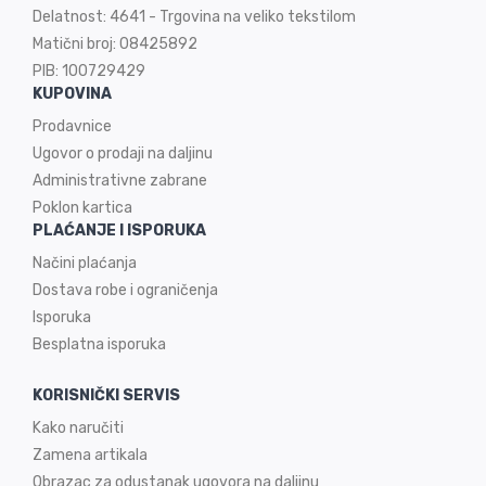
Delatnost: 4641 - Trgovina na veliko tekstilom
Matični broj: 08425892
PIB: 100729429
KUPOVINA
Prodavnice
Ugovor o prodaji na
daljinu
Administrativne zabrane
Poklon kartica
PLAĆANJE I ISPORUKA
Načini plaćanja
Dostava robe i ograničenja
Isporuka
Besplatna isporuka
KORISNIČKI SERVIS
Kako naručiti
Zamena artikala
Obrazac za odustanak ugovora na daljinu