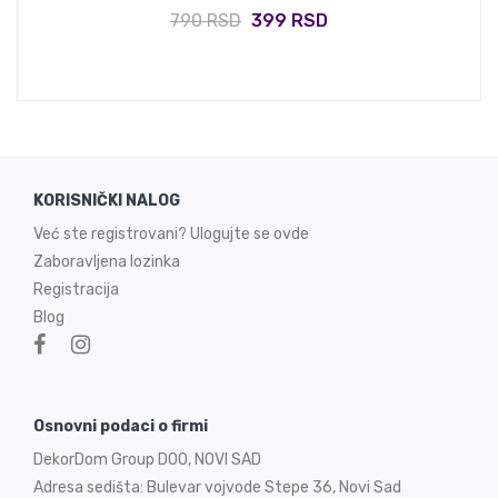
790 RSD
399 RSD
KORISNIČKI NALOG
Već ste registrovani? Ulogujte se ovde
Zaboravljena lozinka
Registracija
Blog
Osnovni podaci o firmi
DekorDom Group DOO, NOVI SAD
Adresa sedišta: Bulevar vojvode Stepe 36, Novi Sad