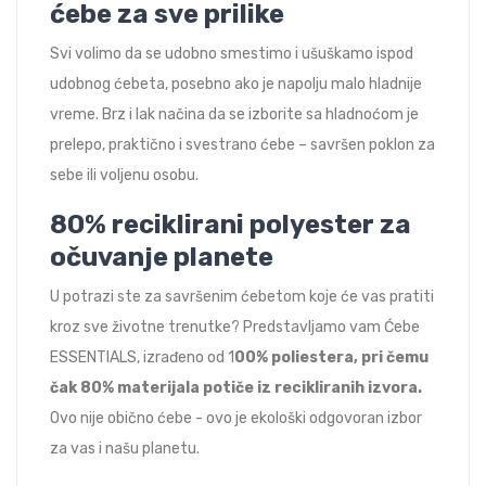
ćebe za sve prilike
Svi volimo da se udobno smestimo i ušuškamo ispod
udobnog ćebeta, posebno ako je napolju malo hladnije
vreme. Brz i lak načina da se izborite sa hladnoćom je
prelepo, praktično i svestrano ćebe – savršen poklon za
sebe ili voljenu osobu.
80% reciklirani polyester za
očuvanje planete
U potrazi ste za savršenim ćebetom koje će vas pratiti
kroz sve životne trenutke? Predstavljamo vam Ćebe
ESSENTIALS, izrađeno od 1
00% poliestera, pri čemu
čak 80% materijala potiče iz recikliranih izvora.
Ovo nije obično ćebe - ovo je ekološki odgovoran izbor
za vas i našu planetu.