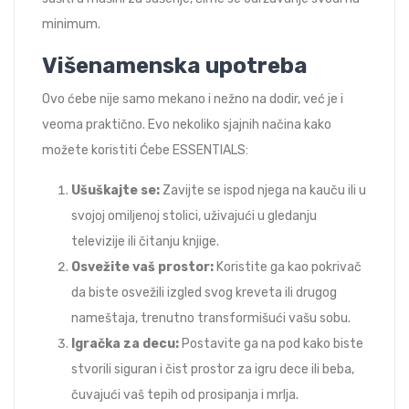
minimum.
Višenamenska upotreba
Ovo ćebe nije samo mekano i nežno na dodir, već je i
veoma praktično. Evo nekoliko sjajnih načina kako
možete koristiti Ćebe ESSENTIALS:
Ušuškajte se:
Zavijte se ispod njega na kauču ili u
svojoj omiljenoj stolici, uživajući u gledanju
televizije ili čitanju knjige.
Osvežite vaš prostor:
Koristite ga kao pokrivač
da biste osvežili izgled svog kreveta ili drugog
nameštaja, trenutno transformišući vašu sobu.
Igračka za decu:
Postavite ga na pod kako biste
stvorili siguran i čist prostor za igru dece ili beba,
čuvajući vaš tepih od prosipanja i mrlja.