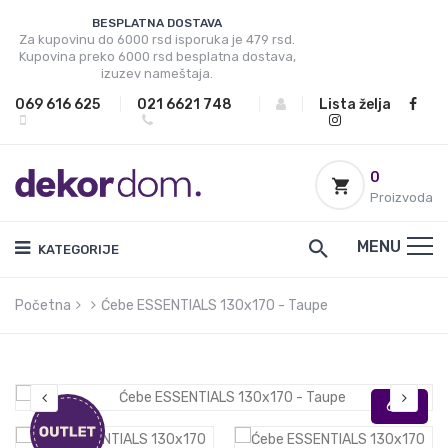
BESPLATNA DOSTAVA
Za kupovinu do 6000 rsd isporuka je 479 rsd.
Kupovina preko 6000 rsd besplatna dostava,
izuzev nameštaja.
069 616 625
|
021 6621 748
|
|
Lista želja
0
Proizvoda
MENU
KATEGORIJE
Početna
Ćebe ESSENTIALS 130x170 - Taupe