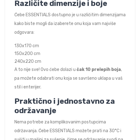
Različite dimenzije i boje
Ćebe ESSENTIALS dostupno je u različitim dimenzijama
kako biste mogli da izaberete onu koja vam najviše
odgovara:
130x170 cm
150x200 cm
240x220 cm
A to nije sve! Ovo ćebe dolazi u
čak 10 prelepih boja
,
pa možete odabrati onu koja se savršeno uklapa u vaš
stil i enterijer.
Praktično i jednostavno za
održavanje
Nema potrebe za komplikovanim postupcima
održavanja. Ćebe ESSENTIALS možete prati na 30°C i
sušiti u mašini za sušenje, čime se održavanje svodi na