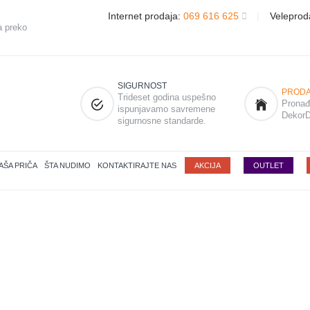
Internet prodaja:
069 616 625
|
Veleprod
a preko
SIGURNOST
PRODA
Trideset godina uspešno
Pronađi
ispunjavamo savremene
DekorD
sigurnosne standarde.
AŠA PRIČA
ŠTA NUDIMO
KONTAKTIRAJTE NAS
AKCIJA
OUTLET