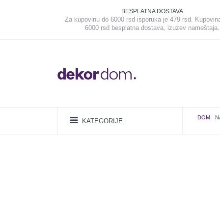
BESPLATNA DOSTAVA
Za kupovinu do 6000 rsd isporuka je 479 rsd. Kupovin
6000 rsd besplatna dostava, izuzev nameštaja.
DOM
N
KATEGORIJE