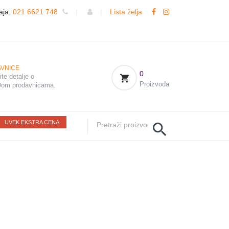
aja:
021 6621 748
|
|
Lista želja
VNICE
0
te detalje o
Proizvoda
om prodavnicama.
UVEK EKSTRA CENA