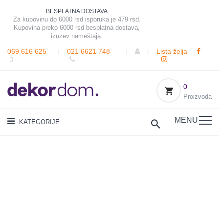
BESPLATNA DOSTAVA
Za kupovinu do 6000 rsd isporuka je 479 rsd.
Kupovina preko 6000 rsd besplatna dostava,
izuzev nameštaja.
069 616 625
|
021 6621 748
|
|
Lista želja
0
Proizvoda
MENU
KATEGORIJE