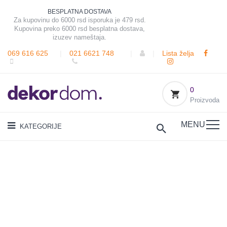
BESPLATNA DOSTAVA
Za kupovinu do 6000 rsd isporuka je 479 rsd.
Kupovina preko 6000 rsd besplatna dostava,
izuzev nameštaja.
069 616 625
|
021 6621 748
|
|
Lista želja
0
Proizvoda
MENU
KATEGORIJE