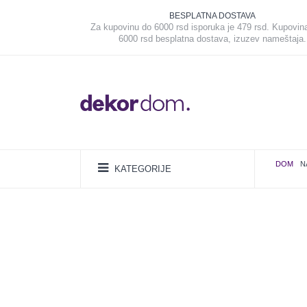
BESPLATNA DOSTAVA
Za kupovinu do 6000 rsd isporuka je 479 rsd. Kupovin
6000 rsd besplatna dostava, izuzev nameštaja.
DOM
N
KATEGORIJE