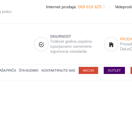
Internet prodaja:
069 616 625
|
Veleprod
a preko
SIGURNOST
PRODA
Trideset godina uspešno
Pronađi
ispunjavamo savremene
DekorD
sigurnosne standarde.
AŠA PRIČA
ŠTA NUDIMO
KONTAKTIRAJTE NAS
AKCIJA
OUTLET