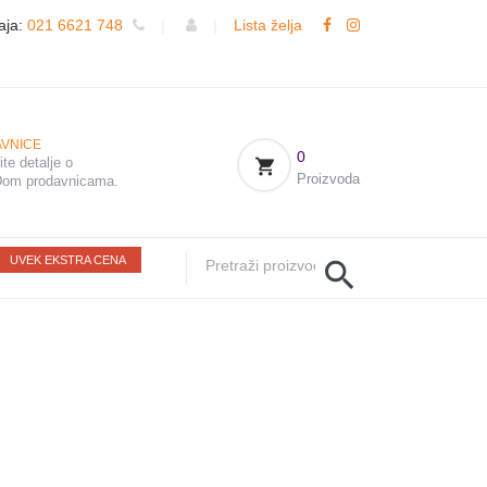
aja:
021 6621 748
|
|
Lista želja
VNICE
0
te detalje o
Proizvoda
om prodavnicama.
UVEK EKSTRA CENA