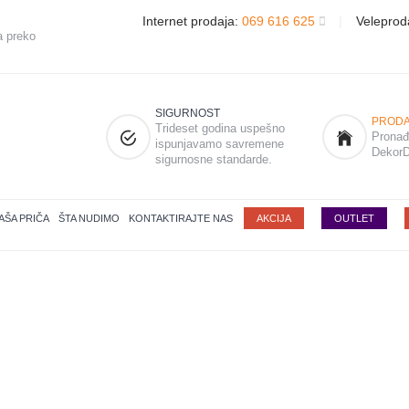
Internet prodaja:
069 616 625
|
Veleprod
a preko
SIGURNOST
PRODA
Trideset godina uspešno
Pronađi
ispunjavamo savremene
DekorD
sigurnosne standarde.
AŠA PRIČA
ŠTA NUDIMO
KONTAKTIRAJTE NAS
AKCIJA
OUTLET