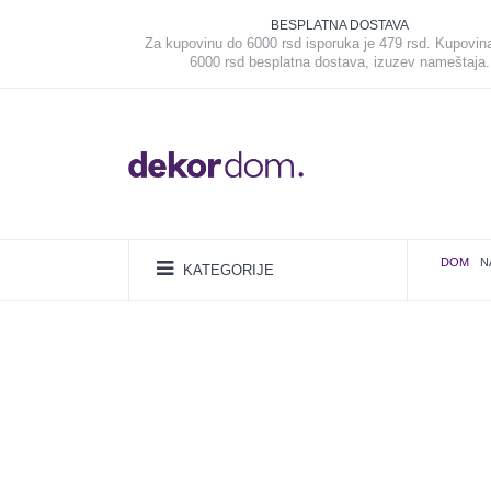
BESPLATNA DOSTAVA
Za kupovinu do 6000 rsd isporuka je 479 rsd. Kupovin
6000 rsd besplatna dostava, izuzev nameštaja.
DOM
N
KATEGORIJE