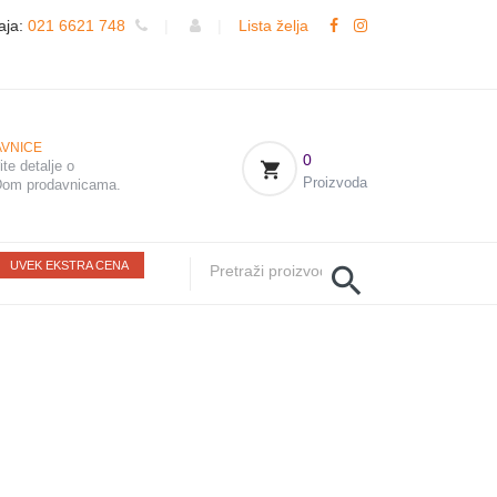
aja:
021 6621 748
|
|
Lista želja
VNICE
0
te detalje o
Proizvoda
om prodavnicama.
UVEK EKSTRA CENA