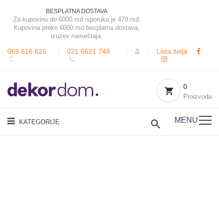
BESPLATNA DOSTAVA
Za kupovinu do 6000 rsd isporuka je 479 rsd.
Kupovina preko 6000 rsd besplatna dostava,
izuzev nameštaja.
069 616 625
|
021 6621 748
|
|
Lista želja
0
Proizvoda
MENU
KATEGORIJE