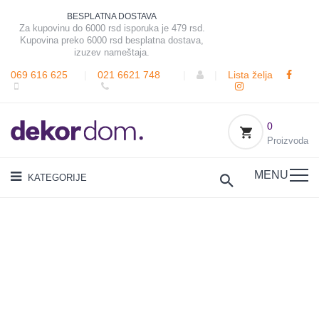
BESPLATNA DOSTAVA
Za kupovinu do 6000 rsd isporuka je 479 rsd.
Kupovina preko 6000 rsd besplatna dostava,
izuzev nameštaja.
069 616 625
|
021 6621 748
|
|
Lista želja
0
Proizvoda
MENU
KATEGORIJE