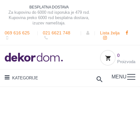
BESPLATNA DOSTAVA
Za kupovinu do 6000 rsd isporuka je 479 rsd.
Kupovina preko 6000 rsd besplatna dostava,
izuzev nameštaja.
069 616 625
|
021 6621 748
|
|
Lista želja
0
Proizvoda
MENU
KATEGORIJE