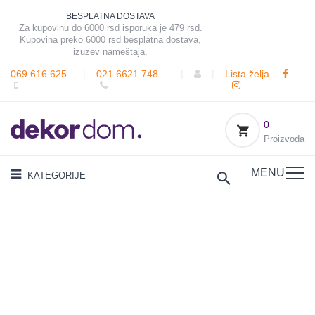
BESPLATNA DOSTAVA
Za kupovinu do 6000 rsd isporuka je 479 rsd.
Kupovina preko 6000 rsd besplatna dostava,
izuzev nameštaja.
069 616 625
|
021 6621 748
|
|
Lista želja
0
Proizvoda
MENU
KATEGORIJE