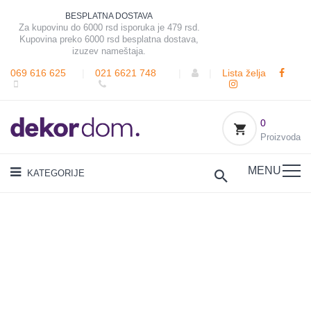
BESPLATNA DOSTAVA
Za kupovinu do 6000 rsd isporuka je 479 rsd.
Kupovina preko 6000 rsd besplatna dostava,
izuzev nameštaja.
069 616 625
|
021 6621 748
|
|
Lista želja
0
Proizvoda
MENU
KATEGORIJE