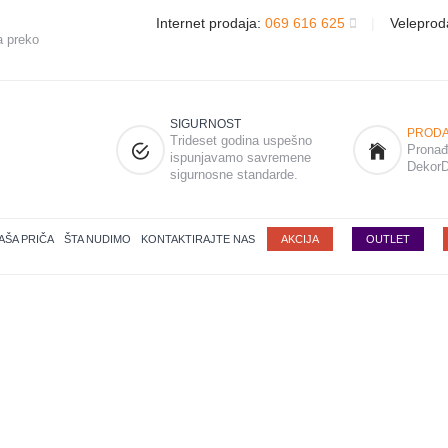
Internet prodaja:
069 616 625
|
Veleprod
a preko
SIGURNOST
PRODA
Trideset godina uspešno
Pronađi
ispunjavamo savremene
DekorD
sigurnosne standarde.
AŠA PRIČA
ŠTA NUDIMO
KONTAKTIRAJTE NAS
AKCIJA
OUTLET