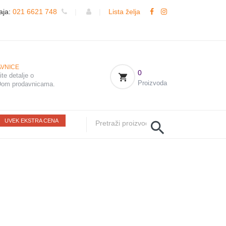
aja:
021 6621 748
|
|
Lista želja
VNICE
0
te detalje o
Proizvoda
om prodavnicama.
UVEK EKSTRA CENA