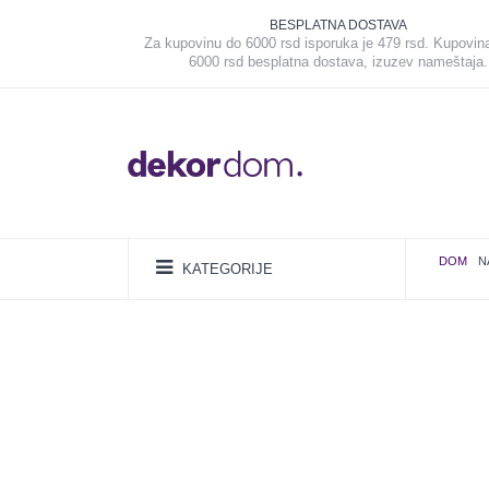
BESPLATNA DOSTAVA
Za kupovinu do 6000 rsd isporuka je 479 rsd. Kupovin
6000 rsd besplatna dostava, izuzev nameštaja.
DOM
N
KATEGORIJE