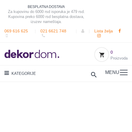
BESPLATNA DOSTAVA
Za kupovinu do 6000 rsd isporuka je 479 rsd.
Kupovina preko 6000 rsd besplatna dostava,
izuzev nameštaja.
069 616 625
|
021 6621 748
|
|
Lista želja
0
Proizvoda
MENU
KATEGORIJE