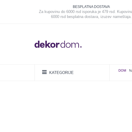
BESPLATNA DOSTAVA
Za kupovinu do 6000 rsd isporuka je 479 rsd. Kupovin
6000 rsd besplatna dostava, izuzev nameštaja.
DOM
N
KATEGORIJE