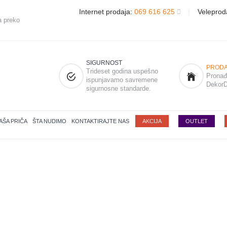
Internet prodaja:
069 616 625
|
Veleprod
a preko
SIGURNOST
PRODA
Trideset godina uspešno
Pronađi
ispunjavamo savremene
DekorD
sigurnosne standarde.
AŠA PRIČA
ŠTA NUDIMO
KONTAKTIRAJTE NAS
AKCIJA
OUTLET