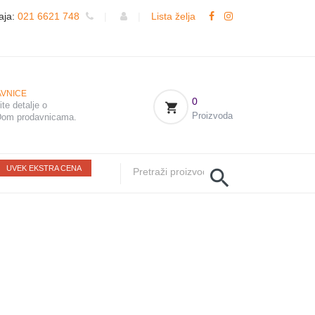
aja:
021 6621 748
|
|
Lista želja
VNICE
0
te detalje o
Proizvoda
om prodavnicama.
UVEK EKSTRA CENA