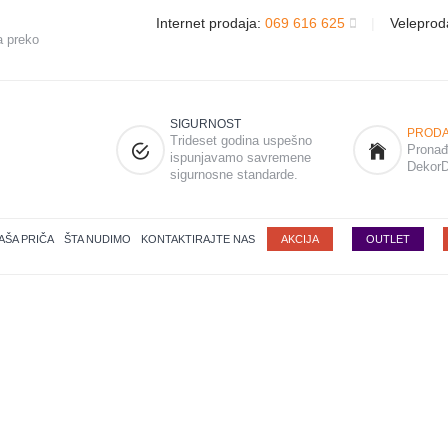
Internet prodaja:
069 616 625
|
Veleprod
a preko
SIGURNOST
PRODA
Trideset godina uspešno
Pronađi
ispunjavamo savremene
DekorD
sigurnosne standarde.
AŠA PRIČA
ŠTA NUDIMO
KONTAKTIRAJTE NAS
AKCIJA
OUTLET