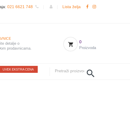
aja:
021 6621 748
|
|
Lista želja
VNICE
0
te detalje o
Proizvoda
om prodavnicama.
UVEK EKSTRA CENA