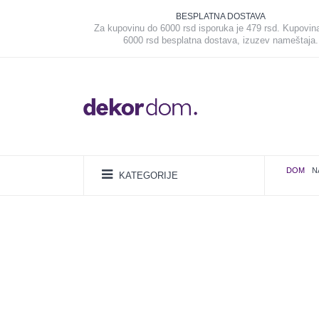
BESPLATNA DOSTAVA
Za kupovinu do 6000 rsd isporuka je 479 rsd. Kupovin
6000 rsd besplatna dostava, izuzev nameštaja.
DOM
N
KATEGORIJE