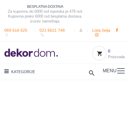
BESPLATNA DOSTAVA
Za kupovinu do 6000 rsd isporuka je 479 rsd.
Kupovina preko 6000 rsd besplatna dostava,
izuzev nameštaja.
069 616 625
|
021 6621 748
|
|
Lista želja
0
Proizvoda
MENU
KATEGORIJE