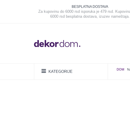
BESPLATNA DOSTAVA
Za kupovinu do 6000 rsd isporuka je 479 rsd. Kupovin
6000 rsd besplatna dostava, izuzev nameštaja.
DOM
N
KATEGORIJE