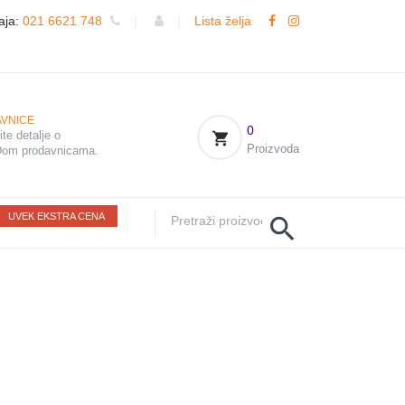
aja:
021 6621 748
|
|
Lista želja
VNICE
0
te detalje o
Proizvoda
om prodavnicama.
UVEK EKSTRA CENA