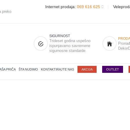
Internet prodaja:
069 616 625
|
Veleprod
a preko
SIGURNOST
PRODA
Trideset godina uspešno
Pronađi
ispunjavamo savremene
DekorD
sigurnosne standarde.
AŠA PRIČA
ŠTA NUDIMO
KONTAKTIRAJTE NAS
AKCIJA
OUTLET