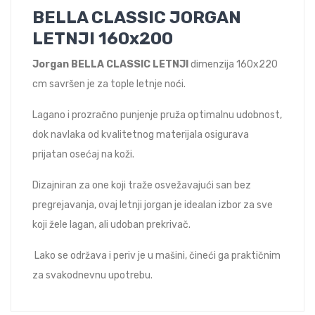
BELLA CLASSIC JORGAN
LETNJI 160x200
Jorgan BELLA CLASSIC LETNJI
dimenzija 160x220
cm savršen je za tople letnje noći.
Lagano i prozračno punjenje pruža optimalnu udobnost,
dok navlaka od kvalitetnog materijala osigurava
prijatan osećaj na koži.
Dizajniran za one koji traže osvežavajući san bez
pregrejavanja, ovaj letnji jorgan je idealan izbor za sve
koji žele lagan, ali udoban prekrivač.
Lako se održava i periv je u mašini, čineći ga praktičnim
za svakodnevnu upotrebu.