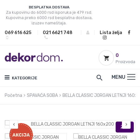
BESPLATNA DOSTAVA
Za kupovinu do 6000 rsd isporuka je 479 rsd.
Kupovina preko 6000 rsd besplatna dostava,
izuzev nameštaja.
069 616 625
|
021 6621 748
|
|
Lista želja
0
Proizvoda
MENU
KATEGORIJE
Početna
SPAVAĆA SOBA
BELLA CLASSIC JORGAN LETNJI 160x