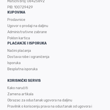
Matični broj: 08425892
PIB: 100729429
KUPOVINA
Prodavnice
Ugovor o prodaji na
daljinu
Administrativne zabrane
Poklon kartica
PLAĆANJE I ISPORUKA
Načini plaćanja
Dostava robe i ograničenja
Isporuka
Besplatna isporuka
KORISNIČKI SERVIS
Kako naručiti
Zamena artikala
Obrazac za odustanak ugovora na daljinu
Pravilnik o koriscenju prava na odustanak od ugovora i