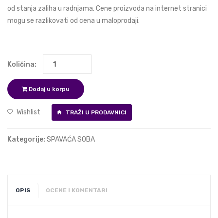
od stanja zaliha u radnjama. Cene proizvoda na internet stranici
mogu se razlikovati od cena u maloprodaji.
Količina:
Dodaj u korpu
Wishlist
TRAŽI U PRODAVNICI
Kategorije:
SPAVAĆA SOBA
OPIS
OCENE I KOMENTARI