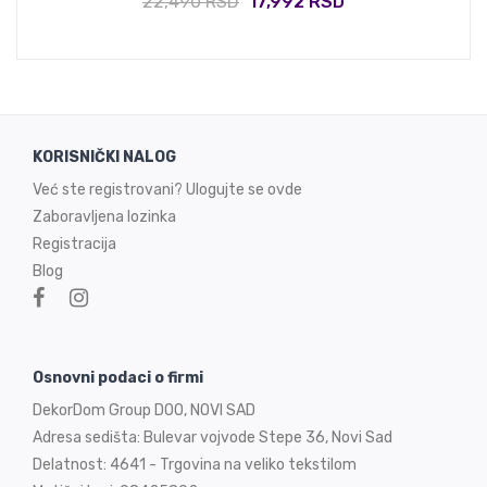
22,490 RSD
17,992 RSD
KORISNIČKI NALOG
Već ste registrovani? Ulogujte se ovde
Zaboravljena lozinka
Registracija
Blog
Osnovni podaci o firmi
DekorDom Group DOO, NOVI SAD
Adresa sedišta: Bulevar vojvode Stepe 36, Novi Sad
Delatnost: 4641 - Trgovina na veliko tekstilom