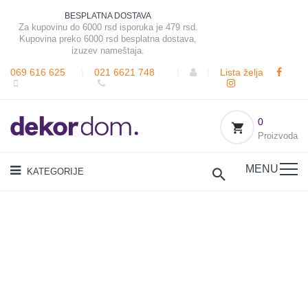
BESPLATNA DOSTAVA
Za kupovinu do 6000 rsd isporuka je 479 rsd.
Kupovina preko 6000 rsd besplatna dostava,
izuzev nameštaja.
069 616 625
|
021 6621 748
|
|
Lista želja
0
Proizvoda
MENU
KATEGORIJE