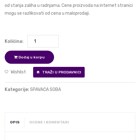
od stanja zaliha u radnjama. Cene proizvoda na internet stranici
mogu se razlikovati od cena u maloprodaji.
Količina:
Dodaj u korpu
Wishlist
TRAŽI U PRODAVNICI
Kategorije:
SPAVAĆA SOBA
OPIS
OCENE I KOMENTARI