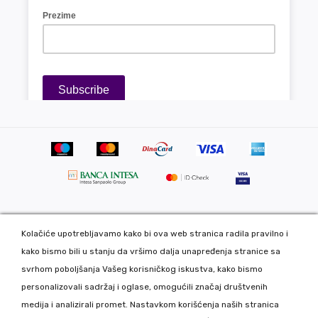
Kolačiće upotrebljavamo kako bi ova web stranica radila pravilno i
Copyright 2020 DekorDom Group DOO. All Rights Reserved. Web
kako bismo bili u stanju da vršimo dalja unapređenja stranice sa
development: CMS by Global Webmasters -
svrhom poboljšanja Vašeg korisničkog iskustva, kako bismo
Izrada internet prodavnice
i
SEO
by
www.wbsdigital.com
personalizovali sadržaj i oglase, omogućili značaj društvenih
medija i analizirali promet. Nastavkom korišćenja naših stranica