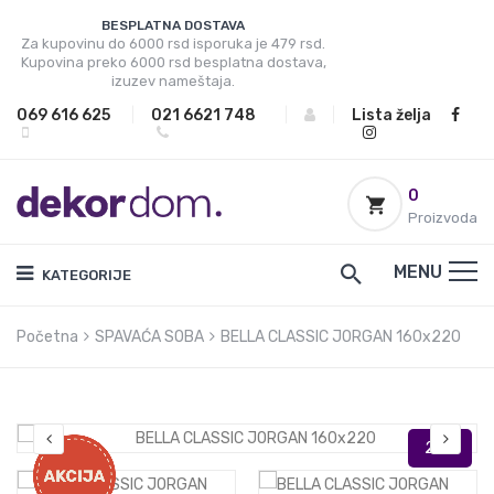
BESPLATNA DOSTAVA
Za kupovinu do 6000 rsd isporuka je 479 rsd.
Kupovina preko 6000 rsd besplatna dostava,
izuzev nameštaja.
069 616 625
|
021 6621 748
|
|
Lista želja
0
Proizvoda
MENU
KATEGORIJE
Početna
SPAVAĆA SOBA
BELLA CLASSIC JORGAN 160x220