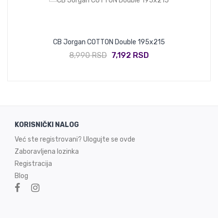
CB Jorgan COTTON Double 195x215
8,990 RSD
7,192 RSD
KORISNIČKI NALOG
Već ste registrovani? Ulogujte se ovde
Zaboravljena lozinka
Registracija
Blog