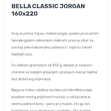
BELLA CLASSIC JORGAN
160x220
Ovaj izuzetno topao i mekan jorgan, punjen prozračnim
hipoalergijskim silikonskim vlaknom, pravi je izbor za
sve koji žele maksimalnu udobnost i toplotu tokom
hladnijih noći.
Sa velikom gramažom od 450 g, idealan je za kuće i
stanove sa slabijim grejanjem, pružajući osećaj topline
bez dodatnog slojevanja.
Njegova meka i udobna navlaka od mikrofibera daje
poseban osećaj prijatnosti na koži, a održavanje je
veoma jednostavno – periv je u mašini, što ga čini
praktičnim za svakodnevnu upotrebu. Ako tražite