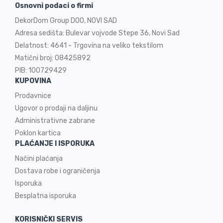
Osnovni podaci o firmi
DekorDom Group DOO, NOVI SAD
Adresa sedišta: Bulevar vojvode Stepe 36, Novi Sad
Delatnost: 4641 - Trgovina na veliko tekstilom
Matični broj: 08425892
PIB: 100729429
KUPOVINA
Prodavnice
Ugovor o prodaji na
daljinu
Administrativne zabrane
Poklon kartica
PLAĆANJE I ISPORUKA
Načini plaćanja
Dostava robe i ograničenja
Isporuka
Besplatna isporuka
KORISNIČKI SERVIS