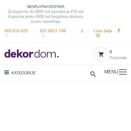
BESPLATNA DOSTAVA
Za kupovinu do 6000 rsd isporuka je 479 rsd.
Kupovina preko 6000 rsd besplatna dostava,
izuzev nameštaja.
069 616 625
|
021 6621 748
|
|
Lista želja
0
Proizvoda
MENU
KATEGORIJE