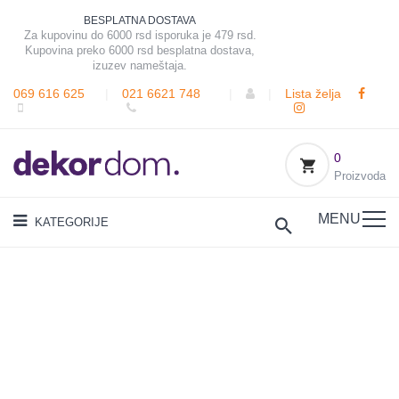
BESPLATNA DOSTAVA
Za kupovinu do 6000 rsd isporuka je 479 rsd.
Kupovina preko 6000 rsd besplatna dostava,
izuzev nameštaja.
069 616 625
|
021 6621 748
|
|
Lista želja
0
Proizvoda
MENU
KATEGORIJE