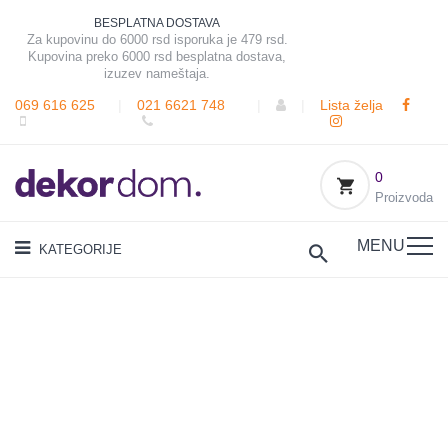
BESPLATNA DOSTAVA
Za kupovinu do 6000 rsd isporuka je 479 rsd.
Kupovina preko 6000 rsd besplatna dostava,
izuzev nameštaja.
069 616 625
|
021 6621 748
|
|
Lista želja
0
Proizvoda
MENU
KATEGORIJE