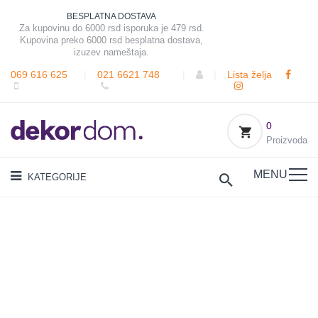
BESPLATNA DOSTAVA
Za kupovinu do 6000 rsd isporuka je 479 rsd.
Kupovina preko 6000 rsd besplatna dostava,
izuzev nameštaja.
069 616 625
|
021 6621 748
|
|
Lista želja
0
Proizvoda
MENU
KATEGORIJE