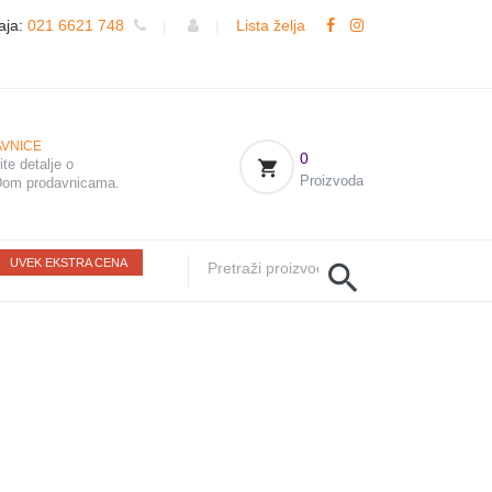
aja:
021 6621 748
|
|
Lista želja
VNICE
0
te detalje o
Proizvoda
om prodavnicama.
UVEK EKSTRA CENA