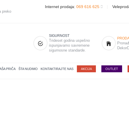
Internet prodaja:
069 616 625
|
Veleprod
a preko
SIGURNOST
PRODA
Trideset godina uspešno
Pronađi
ispunjavamo savremene
DekorD
sigurnosne standarde.
AŠA PRIČA
ŠTA NUDIMO
KONTAKTIRAJTE NAS
AKCIJA
OUTLET