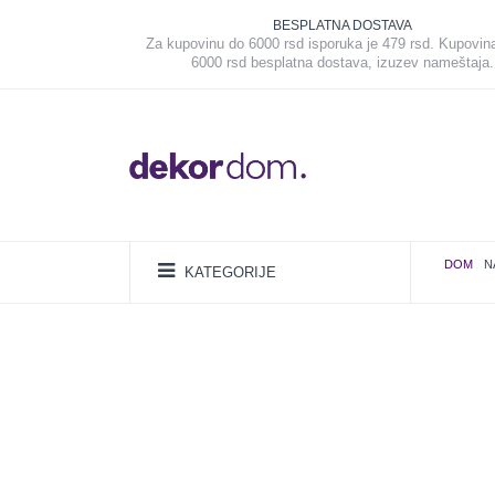
BESPLATNA DOSTAVA
Za kupovinu do 6000 rsd isporuka je 479 rsd. Kupovin
6000 rsd besplatna dostava, izuzev nameštaja.
DOM
N
KATEGORIJE