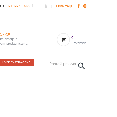
aja:
021 6621 748
|
|
Lista želja
VNICE
0
te detalje o
Proizvoda
om prodavnicama.
UVEK EKSTRA CENA