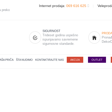
Internet prodaja:
069 616 625
|
Veleprod
a preko
SIGURNOST
PRODA
Trideset godina uspešno
Pronađi
ispunjavamo savremene
DekorD
sigurnosne standarde.
AŠA PRIČA
ŠTA NUDIMO
KONTAKTIRAJTE NAS
AKCIJA
OUTLET