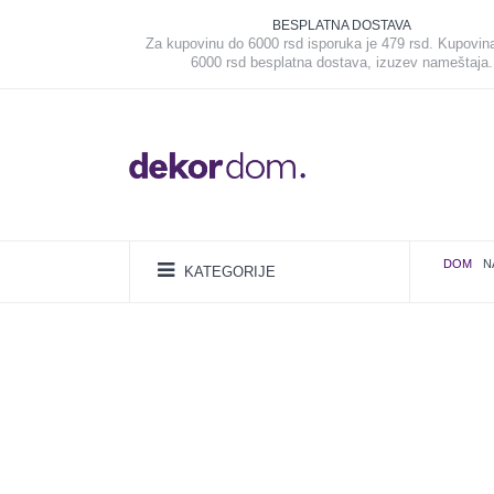
BESPLATNA DOSTAVA
Za kupovinu do 6000 rsd isporuka je 479 rsd. Kupovin
6000 rsd besplatna dostava, izuzev nameštaja.
DOM
N
KATEGORIJE