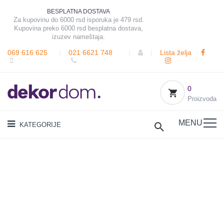
BESPLATNA DOSTAVA
Za kupovinu do 6000 rsd isporuka je 479 rsd.
Kupovina preko 6000 rsd besplatna dostava,
izuzev nameštaja.
069 616 625
|
021 6621 748
|
|
Lista želja
0
Proizvoda
MENU
KATEGORIJE