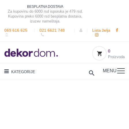
BESPLATNA DOSTAVA
Za kupovinu do 6000 rsd isporuka je 479 rsd.
Kupovina preko 6000 rsd besplatna dostava,
izuzev nameštaja.
069 616 625
|
021 6621 748
|
|
Lista želja
0
Proizvoda
MENU
KATEGORIJE