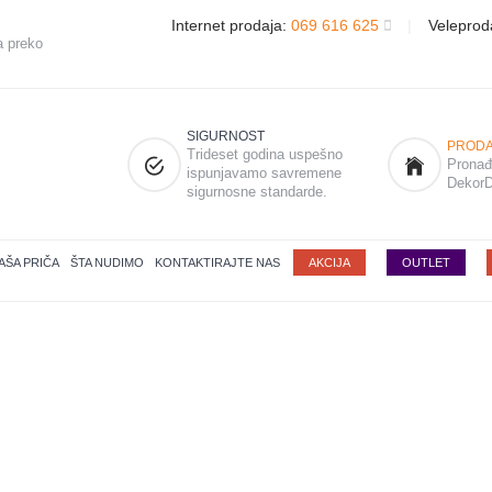
Internet prodaja:
069 616 625
|
Veleprod
a preko
SIGURNOST
PRODA
Trideset godina uspešno
Pronađi
ispunjavamo savremene
DekorD
sigurnosne standarde.
AŠA PRIČA
ŠTA NUDIMO
KONTAKTIRAJTE NAS
AKCIJA
OUTLET