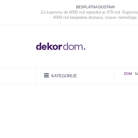
BESPLATNA DOSTAVA
Za kupovinu do 6000 rsd isporuka je 479 rsd. Kupovin
6000 rsd besplatna dostava, izuzev nameštaja.
DOM
N
KATEGORIJE