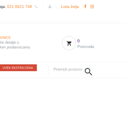
aja:
021 6621 748
|
|
Lista želja
VNICE
0
te detalje o
Proizvoda
om prodavnicama.
UVEK EKSTRA CENA