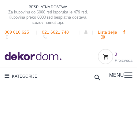
BESPLATNA DOSTAVA
Za kupovinu do 6000 rsd isporuka je 479 rsd.
Kupovina preko 6000 rsd besplatna dostava,
izuzev nameštaja.
069 616 625
|
021 6621 748
|
|
Lista želja
0
Proizvoda
MENU
KATEGORIJE